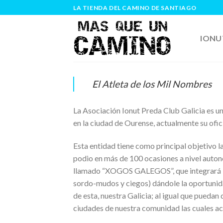
Skip
LA TIENDA DEL CAMINO DE SANTIAGO
to
content
IONU
El Atleta de los Mil Nombres
La Asociación Ionut Preda Club Galicia es u
en la ciudad de Ourense, actualmente su ofici
Esta entidad tiene como principal objetivo l
podio en más de 100 ocasiones a nivel auton
llamado “XOGOS GALEGOS”, que integrará los d
sordo-mudos y ciegos) dándole la oportunidad
de esta, nuestra Galicia; al igual que puedan
ciudades de nuestra comunidad las cuales ac