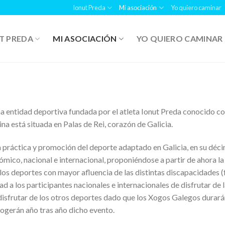
Ionut Preda
Mi asociación
Yo quiero caminar
T PREDA
MI ASOCIACIÓN
YO QUIERO CAMINAR
na entidad deportiva fundada por el atleta Ionut Preda conocido co
na está situada en Palas de Rei, corazón de Galicia.
a práctica y promoción del deporte adaptado en Galicia, en su déci
ómico, nacional e internacional, proponiéndose a partir de ahora l
eportes con mayor afluencia de las distintas discapacidades (físi
 a los participantes nacionales e internacionales de disfrutar de l
 disfrutar de los otros deportes dado que los Xogos Galegos durarán 
ogerán año tras año dicho evento.