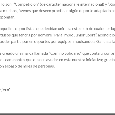
o son: “Competición” (de carácter nacional e internacional) y “Xo
a muchos jóvenes que deseen practicar algún deporte adaptado a s
ropongan.
uellos deportistas que decidan unirse a este club de cualquier lug
iusos que tendrá por nombre “Paralimpic Junior Sport”, acondicio
poder participar en deportes por equipos impulsando a Galicia a la
os creado una marca llamada “Camino Solidario” que contará con a
s caminantes que deseen ayudar en esta nuestra iniciativa; gracia
con el paso de miles de personas.
ajero”